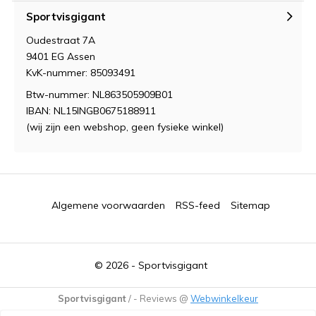
Sportvisgigant
Oudestraat 7A
9401 EG Assen
KvK-nummer: 85093491
Btw-nummer: NL863505909B01
IBAN: NL15INGB0675188911
(wij zijn een webshop, geen fysieke winkel)
Algemene voorwaarden
RSS-feed
Sitemap
© 2026 -
Sportvisgigant
Sportvisgigant
/
-
Reviews @
Webwinkelkeur