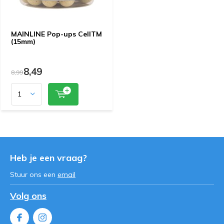
MAINLINE Pop-ups CellTM
(15mm)
8,49
8,99
Heb je een vraag?
Stuur ons een
email
Volg ons