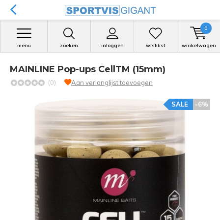
0
menu
zoeken
inloggen
wishlist
winkelwagen
MAINLINE Pop-ups CellTM (15mm)
(0)
Aan verlanglijst toevoegen
SALE
-6%