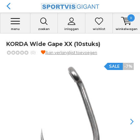
0
menu
zoeken
inloggen
wishlist
winkelwagen
KORDA Wide Gape XX (10stuks)
(0)
Aan verlanglijst toevoegen
SALE
-7%