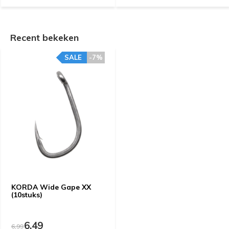
Recent bekeken
SALE
-7%
KORDA Wide Gape XX
(10stuks)
6,49
6,99