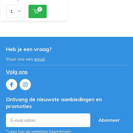
Heb je een vraag?
Stuur ons een
email
Volg ons
Ontvang de nieuwste aanbiedingen en
promoties
Abonneer
* Lees hier de wettelijke beperkingen