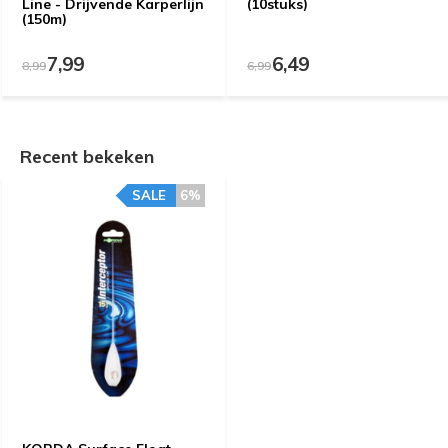
Line - Drijvende Karperlijn
(10stuks)
(150m)
7,99
6,49
8,99
6,99
Recent bekeken
SALE
6%