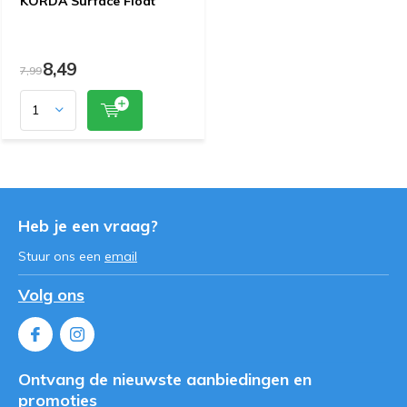
KORDA Surface Float
8,49
7,99
Heb je een vraag?
Stuur ons een
email
Volg ons
Ontvang de nieuwste aanbiedingen en
promoties