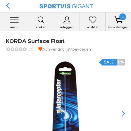
0
menu
zoeken
inloggen
wishlist
winkelwagen
KORDA Surface Float
(0)
Aan verlanglijst toevoegen
SALE
6%