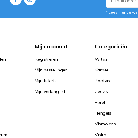
* Lees hier de we
Mijn account
Categorieën
den
Registreren
Witvis
Mijn bestellingen
Karper
Mijn tickets
Roofvis
Mijn verlanglijst
Zeevis
Forel
Hengels
Vismolens
eren
Vislijn