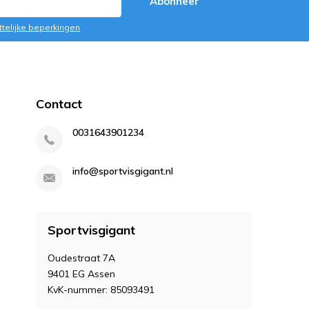
Abonneer
ttelijke beperkingen
Contact
0031643901234
info@sportvisgigant.nl
Sportvisgigant
Oudestraat 7A
9401 EG Assen
KvK-nummer: 85093491