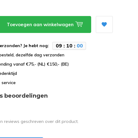
Toevoegen aan winkelwagen
0
9
:
0
9
:
5
9
erzonden? Je hebt nog:
besteld, dezelfde dag verzonden
ending vanaf €75,- (NL) €150,- (BE)
edenktijd
 service
s beoordelingen
en reviews geschreven over dit product.