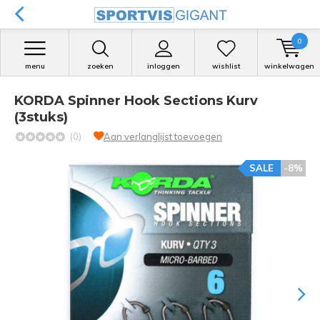
0
menu
zoeken
inloggen
wishlist
winkelwagen
KORDA Spinner Hook Sections Kurv
(3stuks)
(0)
Aan verlanglijst toevoegen
SALE
-8%