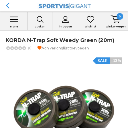
0
menu
zoeken
inloggen
wishlist
winkelwagen
KORDA N-Trap Soft Weedy Green (20m)
(0)
Aan verlanglijst toevoegen
SALE
-13%