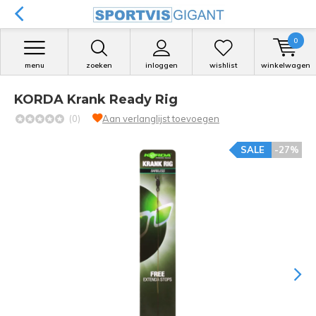
0
menu
zoeken
inloggen
wishlist
winkelwagen
KORDA Krank Ready Rig
(0)
Aan verlanglijst toevoegen
SALE
-27%