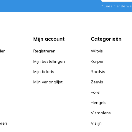
* Lees hier de we
Mijn account
Categorieën
den
Registreren
Witvis
Mijn bestellingen
Karper
Mijn tickets
Roofvis
Mijn verlanglijst
Zeevis
Forel
Hengels
Vismolens
eren
Vislijn