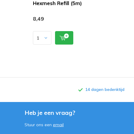
Hexmesh Refill (5m)
8,49
14 dagen bedenktijd
Heb je een vraag?
Stuur ons een
email