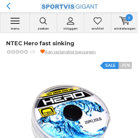
0
menu
zoeken
inloggen
wishlist
winkelwagen
NTEC Hero fast sinking
(0)
Aan verlanglijst toevoegen
SALE
-35%