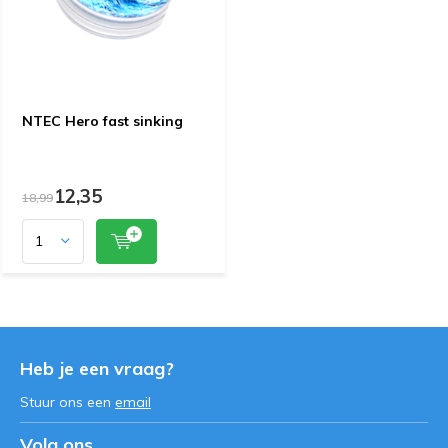
NTEC Hero fast sinking
12,35
18,99
Heb je een vraag?
Stuur ons een
email
Volg ons