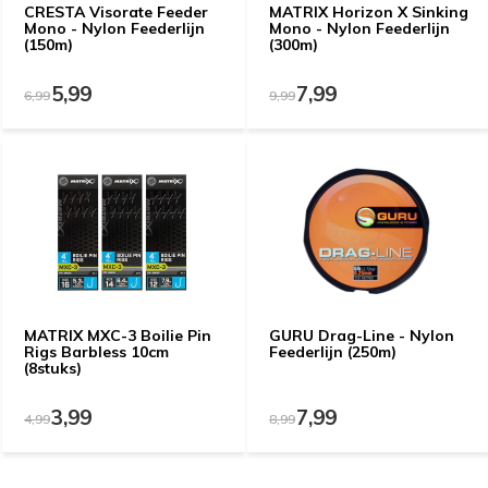
CRESTA Visorate Feeder
MATRIX Horizon X Sinking
Mono - Nylon Feederlijn
Mono - Nylon Feederlijn
(150m)
(300m)
5,99
7,99
6,99
9,99
MATRIX MXC-3 Boilie Pin
GURU Drag-Line - Nylon
Rigs Barbless 10cm
Feederlijn (250m)
(8stuks)
3,99
7,99
4,99
8,99