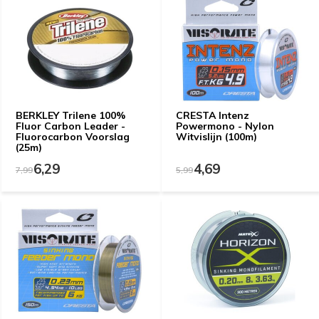
BERKLEY Trilene 100%
CRESTA Intenz
Fluor Carbon Leader -
Powermono - Nylon
Fluorocarbon Voorslag
Witvislijn (100m)
(25m)
6,29
4,69
7,99
5,99