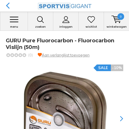
0
menu
zoeken
inloggen
wishlist
winkelwagen
GURU Pure Fluorocarbon - Fluorocarbon
Vislijn (50m)
(0)
Aan verlanglijst toevoegen
SALE
-10%