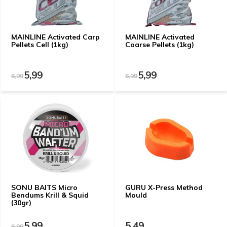
MAINLINE Activated Carp
MAINLINE Activated
Pellets Cell (1kg)
Coarse Pellets (1kg)
5,99
5,99
6,99
6,99
SONU BAITS Micro
GURU X-Press Method
Bendums Krill & Squid
Mould
(30gr)
5,99
5,49
6,99