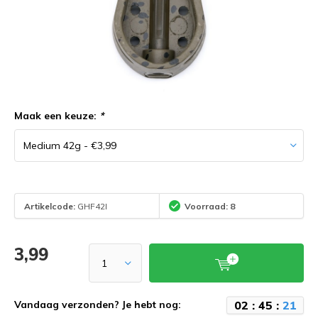
Maak een keuze:
*
Artikelcode:
GHF42I
Voorraad: 8
3,99
0
2
:
4
5
:
2
1
Vandaag verzonden? Je hebt nog: