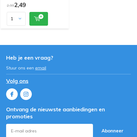
2,49
2,99
Heb je een vraag?
Stuur ons een
email
Volg ons
Ontvang de nieuwste aanbiedingen en
promoties
Abonneer