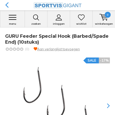
0
menu
zoeken
inloggen
wishlist
winkelwagen
GURU Feeder Special Hook (Barbed/Spade
End) (10stuks)
(0)
Aan verlanglijst toevoegen
SALE
-17%