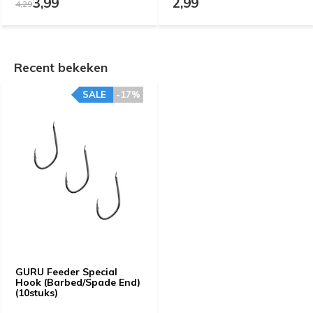
3,99
2,99
4,29
Recent bekeken
SALE
-17%
GURU Feeder Special
Hook (Barbed/Spade End)
(10stuks)