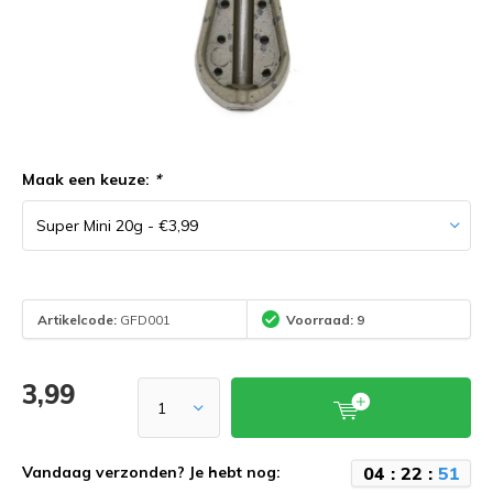
Maak een keuze:
*
Artikelcode:
GFD001
Voorraad: 9
3,99
0
4
:
2
2
:
5
1
Vandaag verzonden? Je hebt nog: