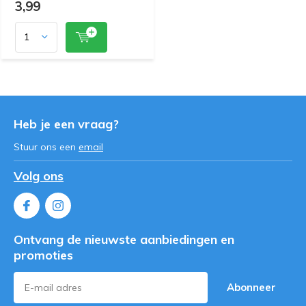
3,99
Heb je een vraag?
Stuur ons een
email
Volg ons
Ontvang de nieuwste aanbiedingen en
promoties
Abonneer