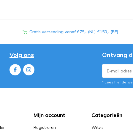
Gratis verzending vanaf €75,- (NL) €150,- (BE)
Volg ons
Ontvang d
* Lees hier de we
Mijn account
Categorieën
den
Registreren
Witvis