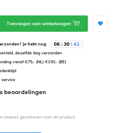
Toevoegen aan winkelwagen
0
6
:
3
0
:
4
2
erzonden? Je hebt nog:
besteld, dezelfde dag verzonden
ending vanaf €75,- (NL) €150,- (BE)
edenktijd
 service
s beoordelingen
en reviews geschreven over dit product.