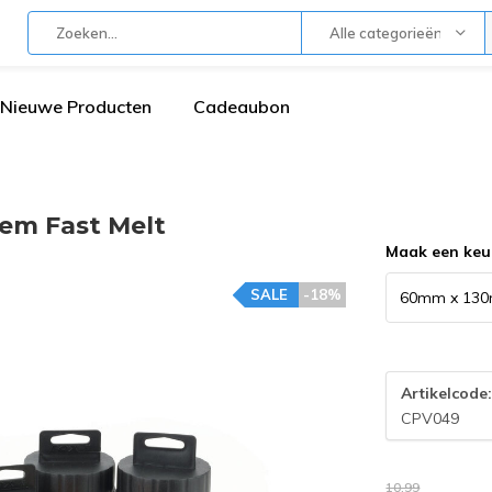
Alle categorieën
Nieuwe Producten
Cadeaubon
em Fast Melt
Maak een keu
SALE
-18%
Artikelcode
CPV049
10,99