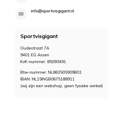
info@sportvisgigant.nl
Sportvisgigant
Oudestraat 7A
9401 EG Assen
KvK-nummer: 85093491
Btw-nummer: NL863505909B01
IBAN: NL15INGB0675188911
(wij zijn een webshop, geen fysieke winkel)