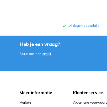
14 dagen bedenktijd
Heb je een vraag?
Stuur ons een
email
Meer informatie
Klantenservice
Merken
Algemene voorwaar