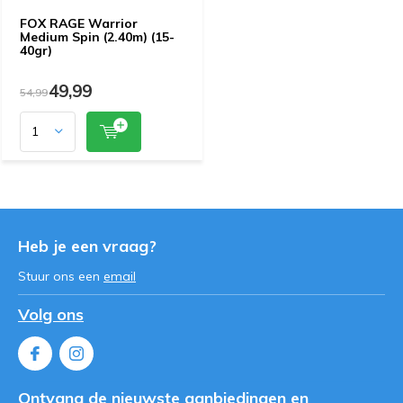
FOX RAGE Warrior
Medium Spin (2.40m) (15-
40gr)
49,99
54,99
Heb je een vraag?
Stuur ons een
email
Volg ons
Ontvang de nieuwste aanbiedingen en