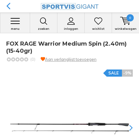
0
menu
zoeken
inloggen
wishlist
winkelwagen
FOX RAGE Warrior Medium Spin (2.40m)
(15-40gr)
(0)
Aan verlanglijst toevoegen
SALE
-9%