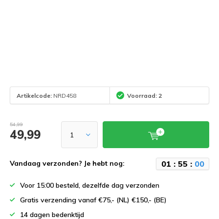
Artikelcode:
NRD458
Voorraad: 2
54,99
49,99
0
1
:
5
5
:
0
0
Vandaag verzonden? Je hebt nog:
Voor 15:00 besteld, dezelfde dag verzonden
Gratis verzending vanaf €75,- (NL) €150,- (BE)
14 dagen bedenktijd