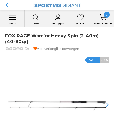
0
menu
zoeken
inloggen
wishlist
winkelwagen
FOX RAGE Warrior Heavy Spin (2.40m)
(40-80gr)
(0)
Aan verlanglijst toevoegen
SALE
-9%