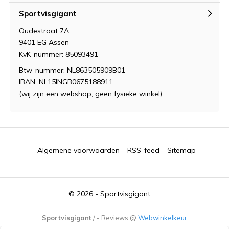
Sportvisgigant
Oudestraat 7A
9401 EG Assen
KvK-nummer: 85093491
Btw-nummer: NL863505909B01
IBAN: NL15INGB0675188911
(wij zijn een webshop, geen fysieke winkel)
Algemene voorwaarden
RSS-feed
Sitemap
© 2026 -
Sportvisgigant
Sportvisgigant
/
-
Reviews @
Webwinkelkeur