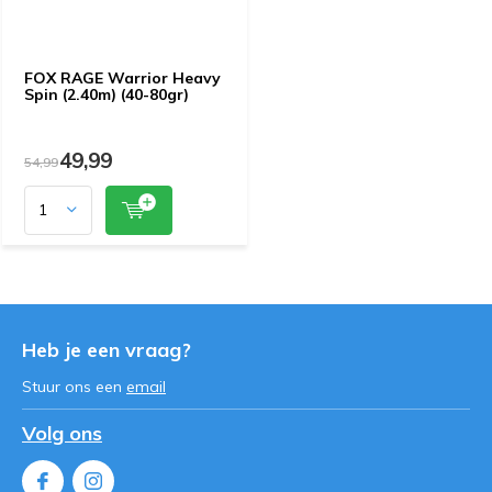
FOX RAGE Warrior Heavy
Spin (2.40m) (40-80gr)
49,99
54,99
Heb je een vraag?
Stuur ons een
email
Volg ons