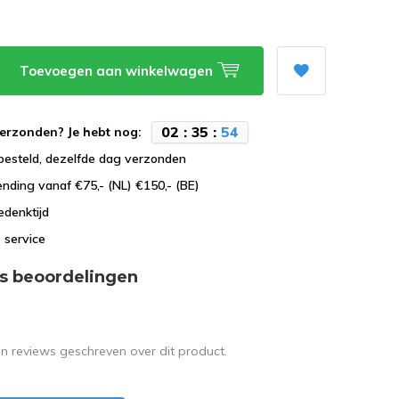
Toevoegen aan winkelwagen
0
2
:
3
5
:
5
3
erzonden? Je hebt nog:
besteld, dezelfde dag verzonden
ending vanaf €75,- (NL) €150,- (BE)
edenktijd
 service
s beoordelingen
en reviews geschreven over dit product.