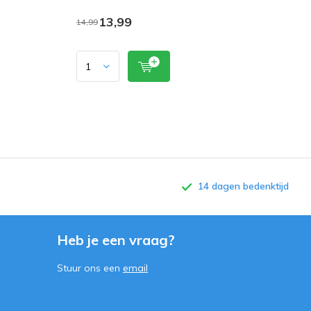
13,99
14,99
14 dagen bedenktijd
Heb je een vraag?
Stuur ons een
email