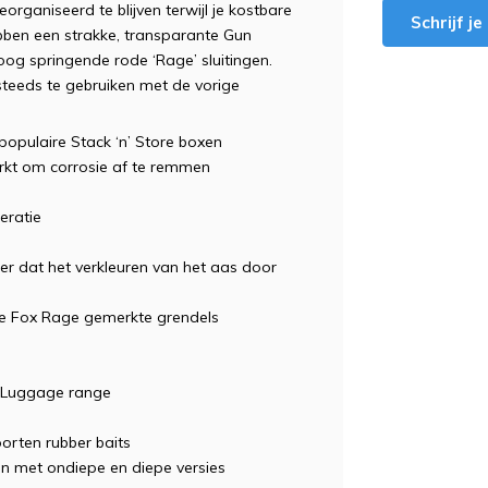
organiseerd te blijven terwijl je kostbare
Schrijf j
bben een strakke, transparante Gun
oog springende rode ‘Rage’ sluitingen.
teeds te gebruiken met de vorige
opulaire Stack ‘n’ Store boxen
rkt om corrosie af te remmen
l
eratie
lter dat het verkleuren van het aas door
de Fox Rage gemerkte grendels
r Luggage range
orten rubber baits
en met ondiepe en diepe versies