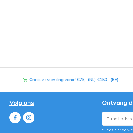
Gratis verzending vanaf €75,- (NL) €150,- (BE)
Volg ons
Ontvang d
* Lees hier de we