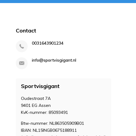
Contact
0031643901234
info@sportvisgigant.nl
Sportvisgigant
Oudestraat 7A
9401 EG Assen
KvK-nummer: 85093491
Btw-nummer: NL863505909B01
IBAN: NL15INGB0675188911