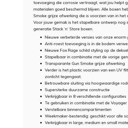
toevoeging die corrosie vertraagt, wat jou helpt ge
materialen goed beschermd blijven. Alle boxen he
Smoke grijze afwerking die is voorzien van in het 
Voor jouw gemak is het stapelbare ontwerp nog s
generatie Stack ‘n’ Store boxen.
Nieuwe verbeterde versies van onze enorm p
Anti-roest toevoeging is in de bodem verwe
Nieuwe Fox Rage schild styling op de dekse
Stapelbaar in combinatie met de vorige gen
Transparante Gun Smoke grijze afwerking
Verder is het plastic voorzien van een UV fi
zonlicht tegengaat.
Betrouwbare sluiting via hoogwaardige ro
Supersterke duurzame constructie
Verkrijgbaar in 8 verschillende configuraties
Te gebruiken in combinatie met de Voyage
Verstelbare binnencompartimenten
Weekmaker-bestendig: geschikt voor alle so
Verkrijgbaar in large, medium en small mat