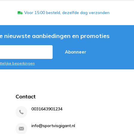
Voor 15:00 besteld, dezelfde dag verzonden
e nieuwste aanbiedingen en promoties
Abonneer
ttelijke beperkingen
Contact
0031643901234
info@sportvisgigant.nl