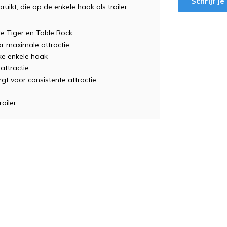
Schrijf j
ikt, die op de enkele haak als trailer
Fire Tiger en Table Rock
or maximale attractie
ke enkele haak
attractie
t voor consistente attractie
ailer