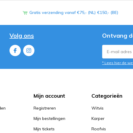
Gratis verzending vanaf €75,- (NL) €150,- (BE)
Volg ons
Ontvang d
* Lees hier de we
Mijn account
Categorieën
den
Registreren
Witvis
Mijn bestellingen
Karper
Mijn tickets
Roofvis