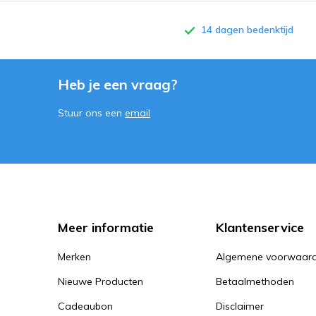
14 dagen bedenktijd
Heb je een vraag?
Stuur ons een
email
Meer informatie
Klantenservice
Merken
Algemene voorwaar
Nieuwe Producten
Betaalmethoden
Cadeaubon
Disclaimer