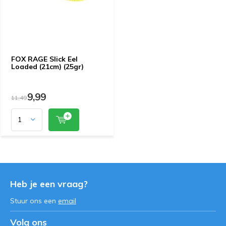
FOX RAGE Slick Eel
Loaded (21cm) (25gr)
9,99
11,49
Heb je een vraag?
Stuur ons een
email
Volg ons