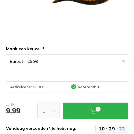
Maak een keuze:
*
Artikelcode:
NRR085
Voorraad: 3
11,49
9,99
1
0
:
2
9
:
2
2
Vandaag verzonden? Je hebt nog: