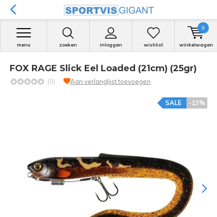
0
menu
zoeken
inloggen
wishlist
winkelwagen
FOX RAGE Slick Eel Loaded (21cm) (25gr)
(0)
Aan verlanglijst toevoegen
SALE
-13%