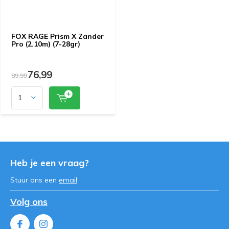
FOX RAGE Prism X Zander
Pro (2.10m) (7-28gr)
76,99
89,99
Heb je een vraag?
Stuur ons een
email
Volg ons