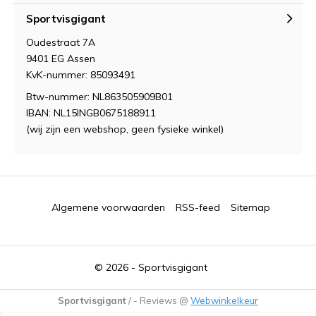
Sportvisgigant
Oudestraat 7A
9401 EG Assen
KvK-nummer: 85093491
Btw-nummer: NL863505909B01
IBAN: NL15INGB0675188911
(wij zijn een webshop, geen fysieke winkel)
Algemene voorwaarden
RSS-feed
Sitemap
© 2026 -
Sportvisgigant
Sportvisgigant
/
-
Reviews @
Webwinkelkeur