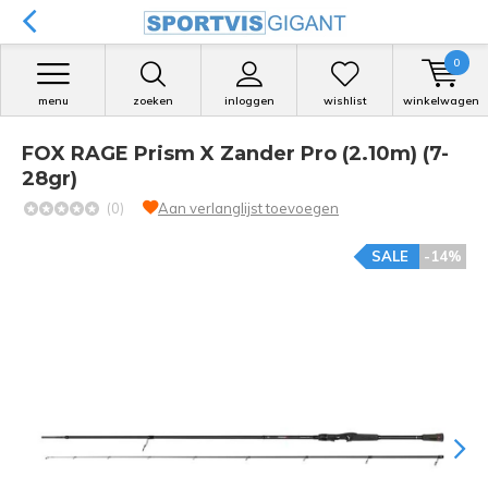
0
menu
zoeken
inloggen
wishlist
winkelwagen
FOX RAGE Prism X Zander Pro (2.10m) (7-
28gr)
(0)
Aan verlanglijst toevoegen
SALE
-14%