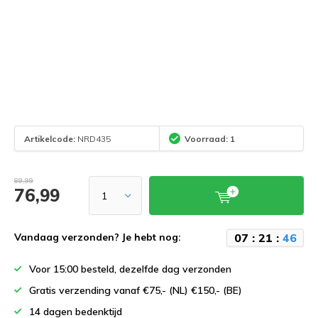
Artikelcode:
NRD435
Voorraad: 1
89,99
76,99
0
7
:
2
1
:
4
6
Vandaag verzonden? Je hebt nog:
Voor 15:00 besteld, dezelfde dag verzonden
Gratis verzending vanaf €75,- (NL) €150,- (BE)
14 dagen bedenktijd