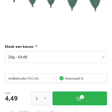
Maak een keuze:
*
Artikelcode:
FAC146
Voorraad: 6
4,99
4,49