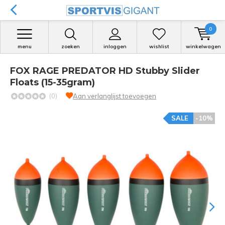
0
menu
zoeken
inloggen
wishlist
winkelwagen
FOX RAGE PREDATOR HD Stubby Slider
Floats (15-35gram)
(0)
Aan verlanglijst toevoegen
SALE
-10%