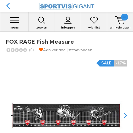
0
menu
zoeken
inloggen
wishlist
winkelwagen
FOX RAGE Fish Measure
(0)
Aan verlanglijst toevoegen
SALE
-17%