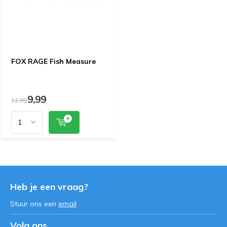
FOX RAGE Fish Measure
9,99
11,99
Heb je een vraag?
Stuur ons een
email
Volg ons