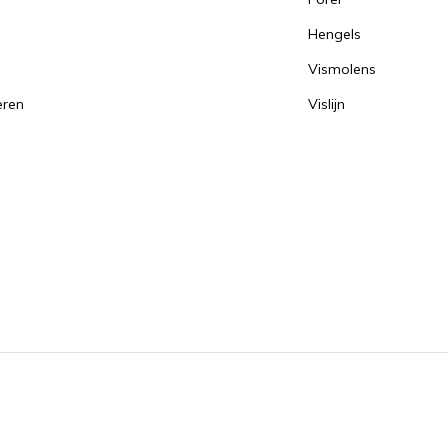
Hengels
Vismolens
eren
Vislijn