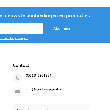
e nieuwste aanbiedingen en promoties
Abonneer
ttelijke beperkingen
Contact
0031643901234
info@sportvisgigant.nl