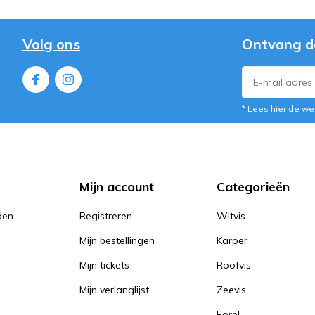
Volg ons
Ontvang d
* Lees hier de we
Mijn account
Categorieën
den
Registreren
Witvis
Mijn bestellingen
Karper
Mijn tickets
Roofvis
Mijn verlanglijst
Zeevis
Forel