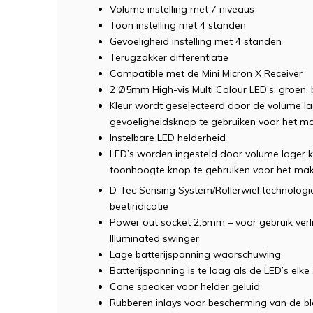
Volume instelling met 7 niveaus
Toon instelling met 4 standen
Gevoeligheid instelling met 4 standen
Terugzakker differentiatie
Compatible met de Mini Micron X Receiver
2 Ø5mm High-vis Multi Colour LED’s: groen, 
Kleur wordt geselecteerd door de volume l
gevoeligheidsknop te gebruiken voor het m
Instelbare LED helderheid
LED’s worden ingesteld door volume lager 
toonhoogte knop te gebruiken voor het ma
D-Tec Sensing System/Rollerwiel technologi
beetindicatie
Power out socket 2,5mm – voor gebruik verl
Illuminated swinger
Lage batterijspanning waarschuwing
Batterijspanning is te laag als de LED’s el
Cone speaker voor helder geluid
Rubberen inlays voor bescherming van de b