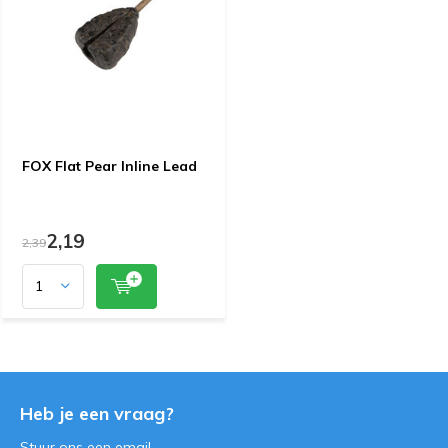
FOX Flat Pear Inline Lead
2,19
2,39
Heb je een vraag?
Stuur ons een
email