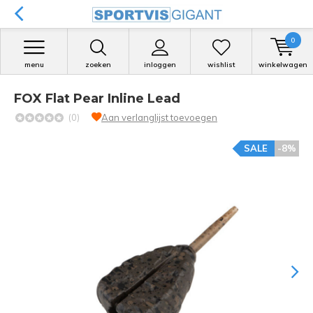
0
menu
zoeken
inloggen
wishlist
winkelwagen
FOX Flat Pear Inline Lead
(0)
Aan verlanglijst toevoegen
SALE
-8%