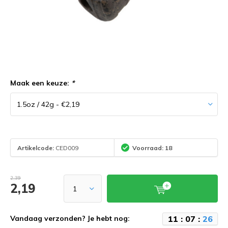
Maak een keuze:
*
Artikelcode:
CED009
Voorraad: 18
2,39
2,19
1
1
:
0
7
:
2
6
Vandaag verzonden? Je hebt nog: