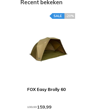
Recent bekeken
SALE
-20%
FOX Easy Brolly 60
159,99
199,99