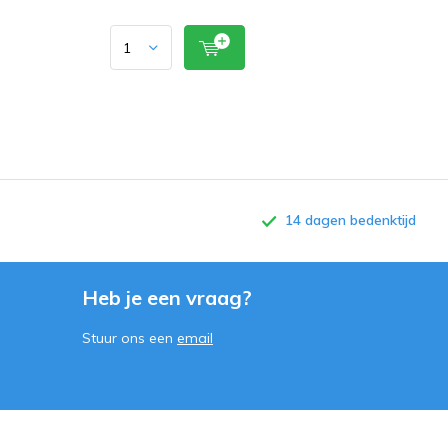
14 dagen bedenktijd
Heb je een vraag?
Stuur ons een
email