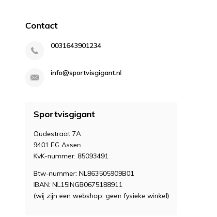
Contact
0031643901234
info@sportvisgigant.nl
Sportvisgigant
Oudestraat 7A
9401 EG Assen
KvK-nummer: 85093491
Btw-nummer: NL863505909B01
IBAN: NL15INGB0675188911
(wij zijn een webshop, geen fysieke winkel)