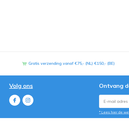
Gratis verzending vanaf €75,- (NL) €150,- (BE)
Volg ons
Ontvang d
* Lees hier de we