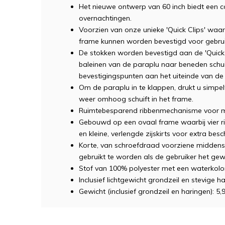
Het nieuwe ontwerp van 60 inch biedt een 
overnachtingen.
Voorzien van onze unieke 'Quick Clips' w
frame kunnen worden bevestigd voor gebru
De stokken worden bevestigd aan de 'Quick 
baleinen van de paraplu naar beneden schuiv
bevestigingspunten aan het uiteinde van de
Om de paraplu in te klappen, drukt u simp
weer omhoog schuift in het frame.
Ruimtebesparend ribbenmechanisme voor ma
Gebouwd op een ovaal frame waarbij vier ri
en kleine, verlengde zijskirts voor extra bes
Korte, van schroefdraad voorziene middens
gebruikt te worden als de gebruiker het gewi
Stof van 100% polyester met een waterkol
Inclusief lichtgewicht grondzeil en stevige h
Gewicht (inclusief grondzeil en haringen): 5,9