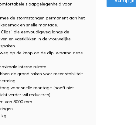
Schrijf j
comfortabele slaapgelegenheid voor
aarmee de stormstangen permanent aan het
iksgemak en snelle montage.
Clips', die eenvoudigweg langs de
en en vastklikken in de vrouwelijke
 spaken.
elweg op de knop op de clip, waarna deze
ximale interne ruimte.
bben de grond raken voor meer stabiliteit
cherming.
tang voor snelle montage (hoeft niet
cht verder wil reduceren).
om van 8000 mm.
aringen.
 kg.