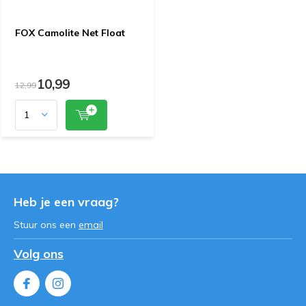
FOX Camolite Net Float
10,99
12,99
Heb je een vraag?
Stuur ons een
email
Volg ons