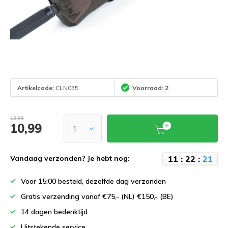
Artikelcode:
CLN035
Voorraad: 2
12,99
10,99
1
1
:
2
2
:
2
1
Vandaag verzonden? Je hebt nog:
Voor 15:00 besteld, dezelfde dag verzonden
Gratis verzending vanaf €75,- (NL) €150,- (BE)
14 dagen bedenktijd
Uitstekende service