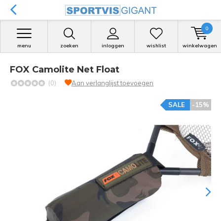
0
menu
zoeken
inloggen
wishlist
winkelwagen
FOX Camolite Net Float
(0)
Aan verlanglijst toevoegen
SALE
-15%