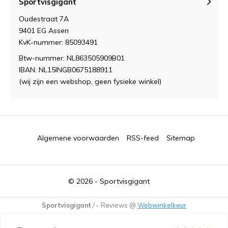
Sportvisgigant
Oudestraat 7A
9401 EG Assen
KvK-nummer: 85093491
Btw-nummer: NL863505909B01
IBAN: NL15INGB0675188911
(wij zijn een webshop, geen fysieke winkel)
Algemene voorwaarden
RSS-feed
Sitemap
© 2026 -
Sportvisgigant
Sportvisgigant
/
-
Reviews @
Webwinkelkeur