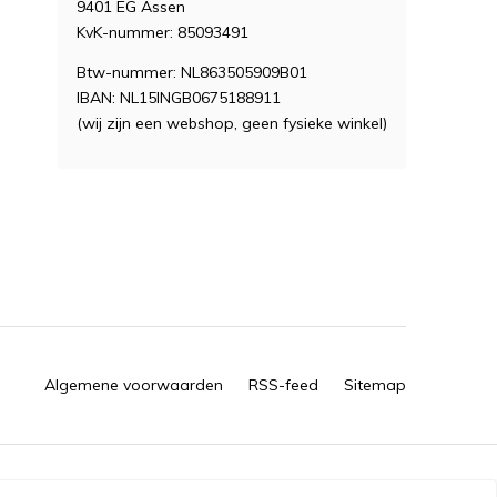
9401 EG Assen
KvK-nummer: 85093491
Btw-nummer: NL863505909B01
IBAN: NL15INGB0675188911
(wij zijn een webshop, geen fysieke winkel)
Algemene voorwaarden
RSS-feed
Sitemap