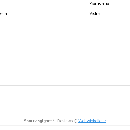
Vismolens
eren
Vislijn
Sportvisgigant
/
-
Reviews @
Webwinkelkeur