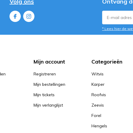
Volg ons
Ontvang d
* Lees hier de we
Mijn account
Categorieën
den
Registreren
Witvis
Mijn bestellingen
Karper
Mijn tickets
Roofvis
Mijn verlanglijst
Zeevis
Forel
Hengels