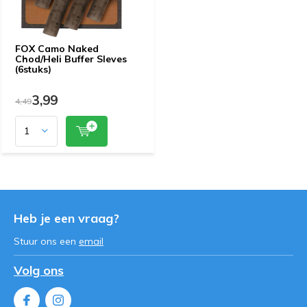
FOX Camo Naked
Chod/Heli Buffer Sleves
(6stuks)
3,99
4,49
Heb je een vraag?
Stuur ons een
email
Volg ons