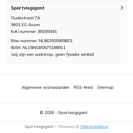
Sportvisgigant
Oudestraat 7A
9401 EG Assen
KvK-nummer: 85093491
Btw-nummer: NL863505909B01
IBAN: NL15INGB0675188911
(wij zijn een webshop, geen fysieke winkel)
Algemene voorwaarden
RSS-feed
Sitemap
© 2026 -
Sportvisgigant
Sportvisgigant
/
-
Reviews @
Webwinkelkeur