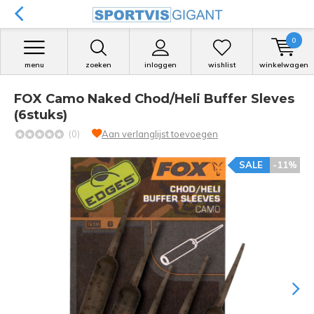
0
menu
zoeken
inloggen
wishlist
winkelwagen
FOX Camo Naked Chod/Heli Buffer Sleves
(6stuks)
(0)
Aan verlanglijst toevoegen
SALE
-11%