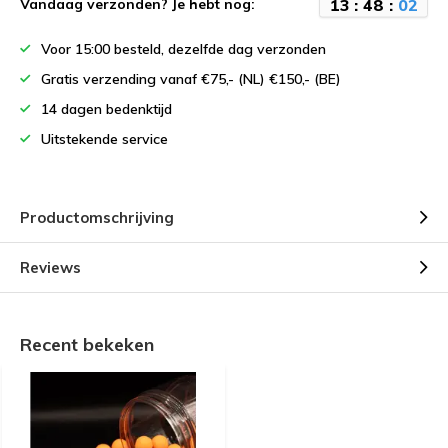
1
3
:
4
8
:
0
2
Vandaag verzonden? Je hebt nog:
Voor 15:00 besteld, dezelfde dag verzonden
Gratis verzending vanaf €75,- (NL) €150,- (BE)
14 dagen bedenktijd
Uitstekende service
Productomschrijving
Reviews
Recent bekeken