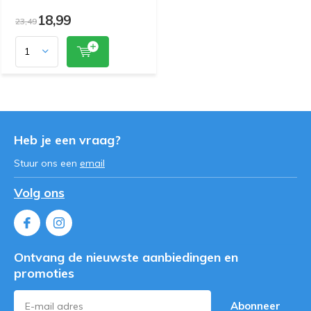
18,99
23,49
Heb je een vraag?
Stuur ons een
email
Volg ons
Ontvang de nieuwste aanbiedingen en
promoties
Abonneer