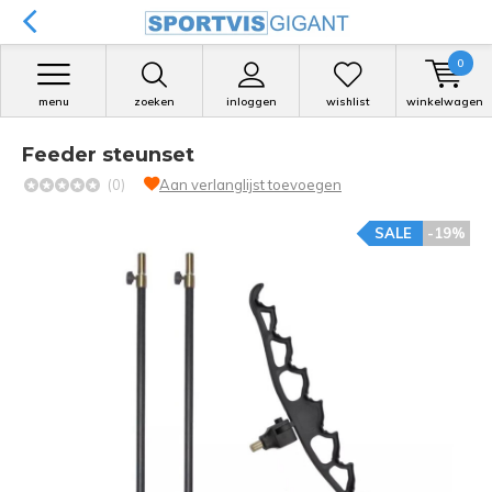
0
menu
zoeken
inloggen
wishlist
winkelwagen
Feeder steunset
(0)
Aan verlanglijst toevoegen
SALE
-19%