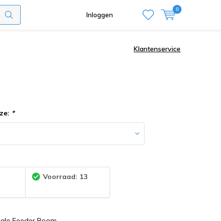
0
Inloggen
Klantenservice
ze:
*
:
Voorraad: 13
ngle Feeder Boom