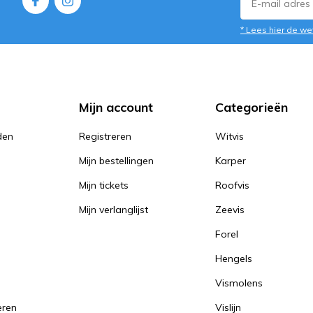
* Lees hier de we
Mijn account
Categorieën
den
Registreren
Witvis
Mijn bestellingen
Karper
Mijn tickets
Roofvis
Mijn verlanglijst
Zeevis
Forel
Hengels
Vismolens
eren
Vislijn