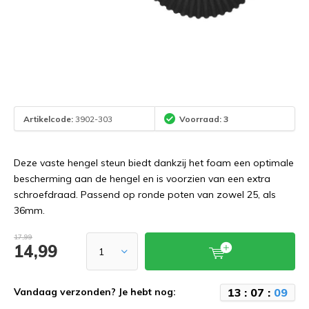
Artikelcode:
3902-303
Voorraad: 3
Deze vaste hengel steun biedt dankzij het foam een optimale
bescherming aan de hengel en is voorzien van een extra
schroefdraad. Passend op ronde poten van zowel 25, als
36mm.
17,99
14,99
1
3
:
0
7
:
0
9
Vandaag verzonden? Je hebt nog: