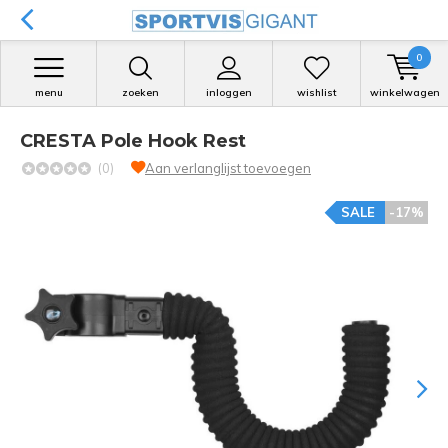
0
menu
zoeken
inloggen
wishlist
winkelwagen
CRESTA Pole Hook Rest
(0)
Aan verlanglijst toevoegen
SALE
-17%