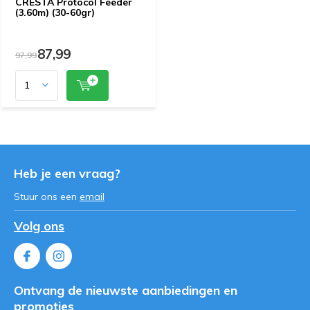
CRESTA Protocol Feeder
(3.60m) (30-60gr)
87,99
97,99
Heb je een vraag?
Stuur ons een
email
Volg ons
Ontvang de nieuwste aanbiedingen en
promoties