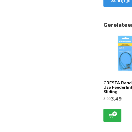
Schrijf j
Gerelatee
CRESTA Read
Use Feederlin
Sliding
3,49
3,99