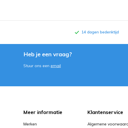
14 dagen bedenktijd
Heb je een vraag?
Stuur ons een
email
Meer informatie
Klantenservice
Merken
Algemene voorwaar