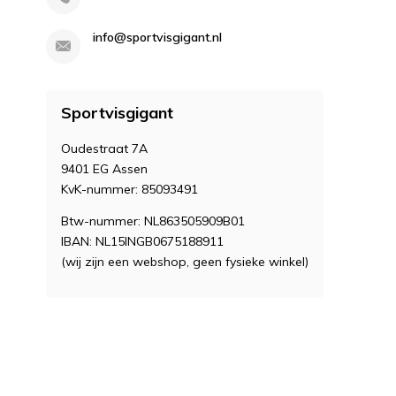
info@sportvisgigant.nl
Sportvisgigant
Oudestraat 7A
9401 EG Assen
KvK-nummer: 85093491
Btw-nummer: NL863505909B01
IBAN: NL15INGB0675188911
(wij zijn een webshop, geen fysieke winkel)