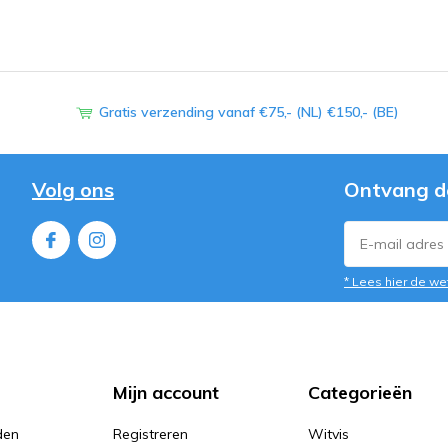
Gratis verzending vanaf €75,- (NL) €150,- (BE)
Volg ons
Ontvang d
* Lees hier de we
Mijn account
Categorieën
den
Registreren
Witvis