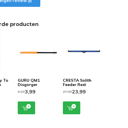
e eigen review
rde producten
y To
GURU QM1
CRESTA Solith
k
Disgorger
Feeder Rest
3,99
23,99
4,29
27,99