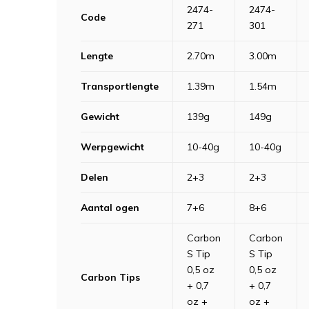
2474-
2474-
Code
271
301
Lengte
2.70m
3.00m
Transportlengte
1.39m
1.54m
Gewicht
139g
149g
Werpgewicht
10-40g
10-40g
Delen
2+3
2+3
Aantal ogen
7+6
8+6
Carbon
Carbon
S Tip
S Tip
0,5 oz
0,5 oz
Carbon Tips
+ 0,7
+ 0,7
oz +
oz +