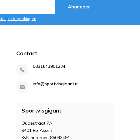
Abonneer
ttelijke beperkingen
Contact
0031643901234
info@sportvisgigant.nl
Sportvisgigant
Oudestraat 7A
9401 EG Assen
KvK-nummer: 85093491