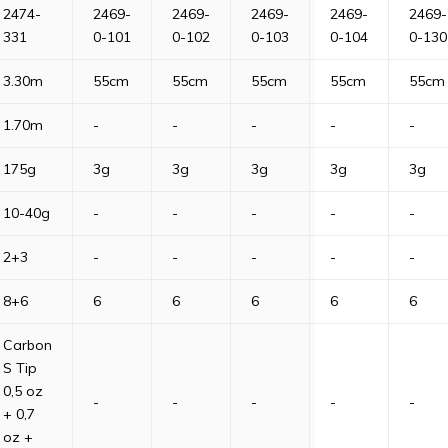
2474-
2469-
2469-
2469-
2469-
2469-
331
0-101
0-102
0-103
0-104
0-130
3.30m
55cm
55cm
55cm
55cm
55cm
1.70m
-
-
-
-
-
175g
3g
3g
3g
3g
3g
10-40g
-
-
-
-
-
2+3
-
-
-
-
-
8+6
6
6
6
6
6
Carbon
S Tip
0,5 oz
-
-
-
-
-
+ 0,7
oz +