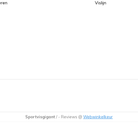
eren
Vislijn
Sportvisgigant
/
-
Reviews @
Webwinkelkeur