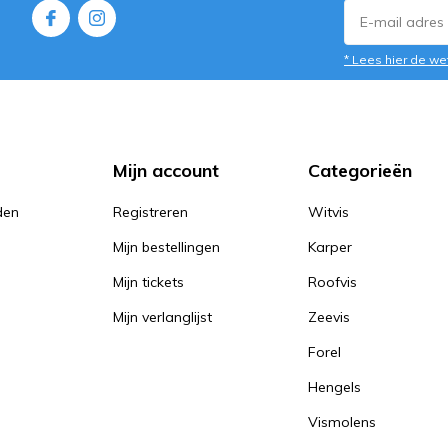
* Lees hier de we
Mijn account
Categorieën
den
Registreren
Witvis
Mijn bestellingen
Karper
Mijn tickets
Roofvis
Mijn verlanglijst
Zeevis
Forel
Hengels
Vismolens