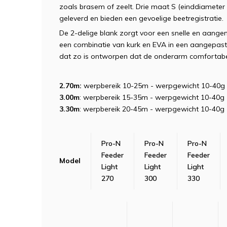
zoals brasem of zeelt. Drie maat S (einddiameter
geleverd en bieden een gevoelige beetregistratie.
De 2-delige blank zorgt voor een snelle en aang
een combinatie van kurk en EVA in een aangepaste
dat zo is ontworpen dat de onderarm comfortabel 
2.70m:
werpbereik 10-25m - werpgewicht 10-40g
3.00m
: werpbereik 15-35m - werpgewicht 10-40g
3.30m
: werpbereik 20-45m - werpgewicht 10-40g
Pro-N
Pro-N
Pro-N
Feeder
Feeder
Feeder
Model
Light
Light
Light
270
300
330