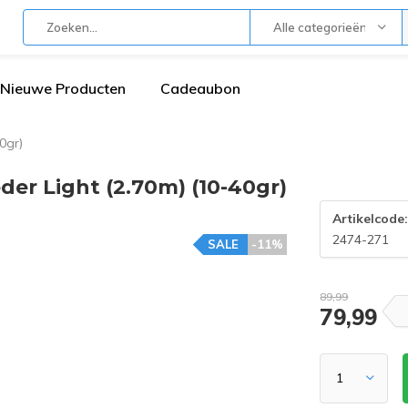
Alle categorieën
Nieuwe Producten
Cadeaubon
0gr)
er Light (2.70m) (10-40gr)
Artikelcode
2474-271
SALE
-11%
89,99
79,99