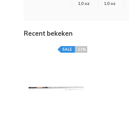
1,0 oz
1,0 oz
Recent bekeken
SALE
-11%