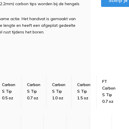
Schrijf j
 2.2mm) carbon tips worden bij de hengels
ename actie. Het handvat is gemaakt van
 lengte en heeft een afgeplat gedeelte
rust tijdens het boren.
FT
Carbon
Carbon
Carbon
Carbon
Carbon
S Tip
S Tip
S Tip
S Tip
S Tip
0.5 oz
0.7 oz
1.0 oz
1.5 oz
0.7 oz