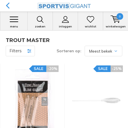
0
menu
zoeken
inloggen
wishlist
winkelwagen
TROUT MASTER
Filters
Sorteren op:
SALE
-20%
SALE
-25%