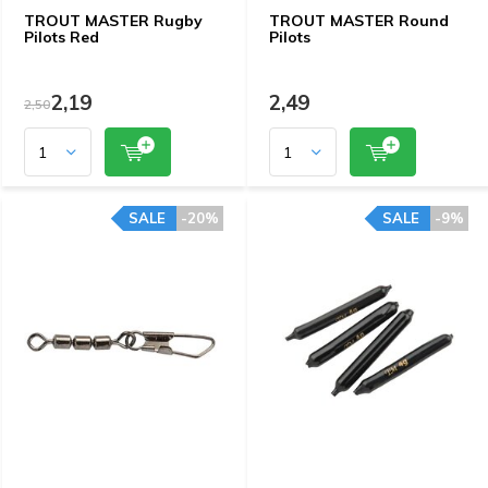
TROUT MASTER Rugby
TROUT MASTER Round
Pilots Red
Pilots
2,19
2,49
2,50
SALE
-20%
SALE
-9%