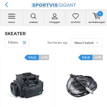
0
menu
zoeken
inloggen
wishlist
winkelwagen
SKEATER
Filters
Sorteren op:
SALE
-12%
SALE
-14%