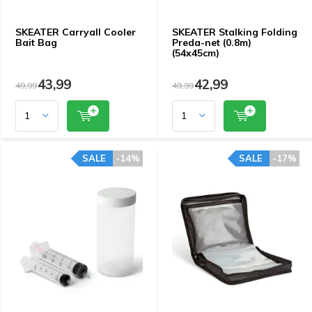
SKEATER Carryall Cooler
SKEATER Stalking Folding
Bait Bag
Preda-net (0.8m)
(54x45cm)
43,99
42,99
49,99
49,99
SALE
-14%
SALE
-17%