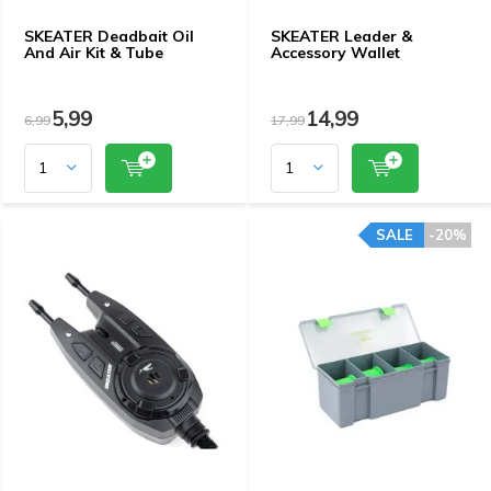
SKEATER Deadbait Oil
SKEATER Leader &
And Air Kit & Tube
Accessory Wallet
5,99
14,99
6,99
17,99
SALE
-20%