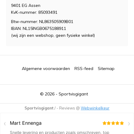
9401 EG Assen
KvK-nummer: 85093491
Btw-nummer: NL863505909B01
IBAN: NL15INGB0675188911
(wij zijn een webshop, geen fysieke winkel)
Algemene voorwaarden
RSS-feed
Sitemap
© 2026 -
Sportvisgigant
Sportvisgigant
/
-
Reviews @
Webwinkelkeur