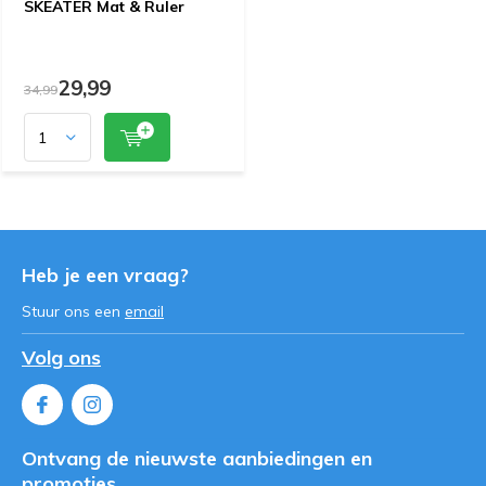
SKEATER Mat & Ruler
29,99
34,99
Heb je een vraag?
Stuur ons een
email
Volg ons
Ontvang de nieuwste aanbiedingen en
promoties