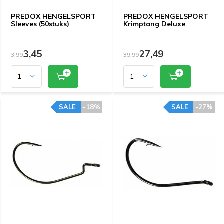
PREDOX HENGELSPORT
PREDOX HENGELSPORT
Sleeves (50stuks)
Krimptang Deluxe
3,45
27,49
3,99
39,99
SALE
-18%
SALE
-27%