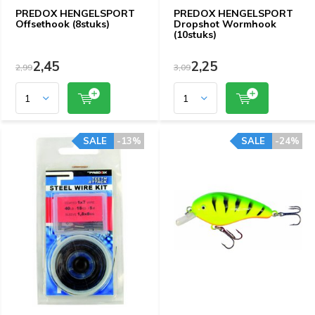
PREDOX HENGELSPORT
PREDOX HENGELSPORT
Offsethook (8stuks)
Dropshot Wormhook
(10stuks)
2,45
2,25
2,99
3,09
SALE
-13%
SALE
-24%