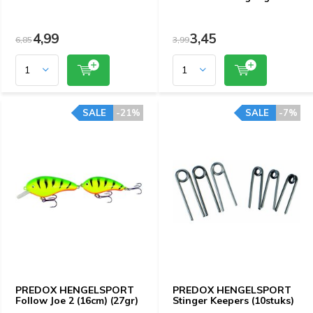
4,99
3,45
6,85
3,99
SALE
-21%
SALE
-7%
PREDOX HENGELSPORT
PREDOX HENGELSPORT
Follow Joe 2 (16cm) (27gr)
Stinger Keepers (10stuks)