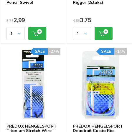
Pencil Swivel
Rigger (2stuks)
2,99
3,75
3,75
4,65
SALE
-27%
SALE
-14%
PREDOX HENGELSPORT
PREDOX HENGELSPORT
Titanium Stretch Wire
Deadbait Castig Rig