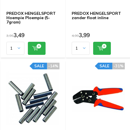
PREDOX HENGELSPORT
PREDOX HENGELSPORT
Hoempie Ploempie (5-
zander float inline
7gram)
3,49
3,99
3,99
4,99
SALE
-14%
SALE
-31%