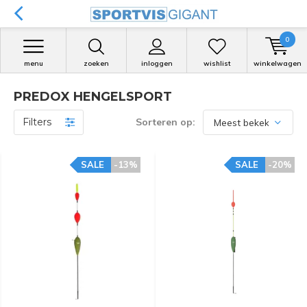
0
menu
zoeken
inloggen
wishlist
winkelwagen
PREDOX HENGELSPORT
Filters
Sorteren op:
SALE
-13%
SALE
-20%