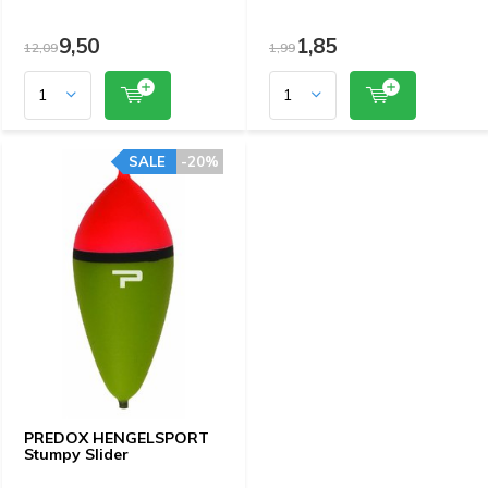
9,50
1,85
12,09
1,99
SALE
-20%
PREDOX HENGELSPORT
Stumpy Slider