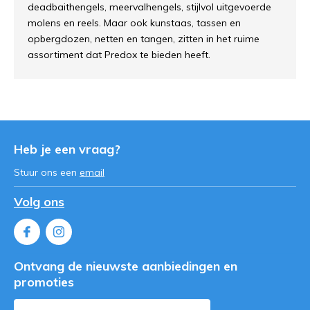
deadbaithengels, meervalhengels, stijlvol uitgevoerde
molens en reels. Maar ook kunstaas, tassen en
opbergdozen, netten en tangen, zitten in het ruime
assortiment dat Predox te bieden heeft.
Heb je een vraag?
Stuur ons een
email
Volg ons
Ontvang de nieuwste aanbiedingen en
promoties