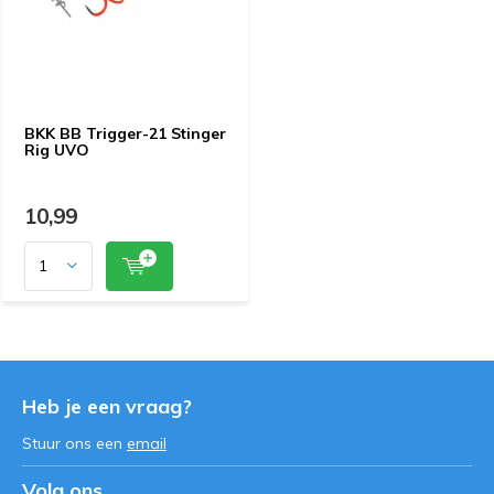
BKK BB Trigger-21 Stinger
Rig UVO
10,99
Heb je een vraag?
Stuur ons een
email
Volg ons