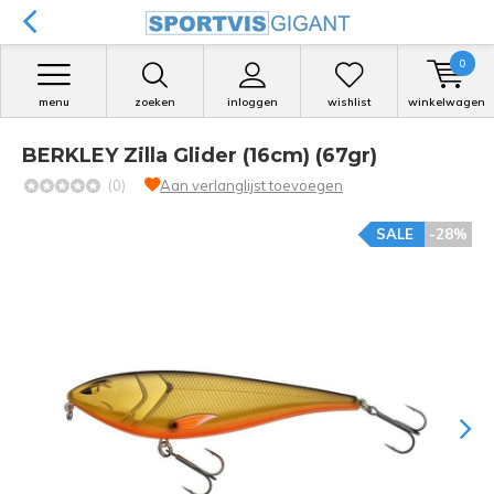
0
menu
zoeken
inloggen
wishlist
winkelwagen
BERKLEY Zilla Glider (16cm) (67gr)
(0)
Aan verlanglijst toevoegen
SALE
-28%