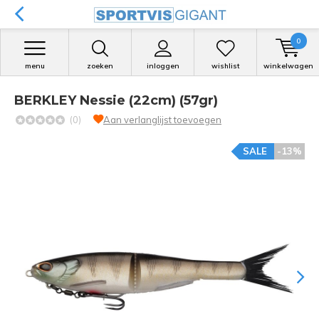
0
menu
zoeken
inloggen
wishlist
winkelwagen
BERKLEY Nessie (22cm) (57gr)
(0)
Aan verlanglijst toevoegen
SALE
-13%