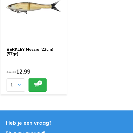
BERKLEY Nessie (22cm)
(57gr)
12,99
14,99
Heb je een vraag?
Stuur ons een
email