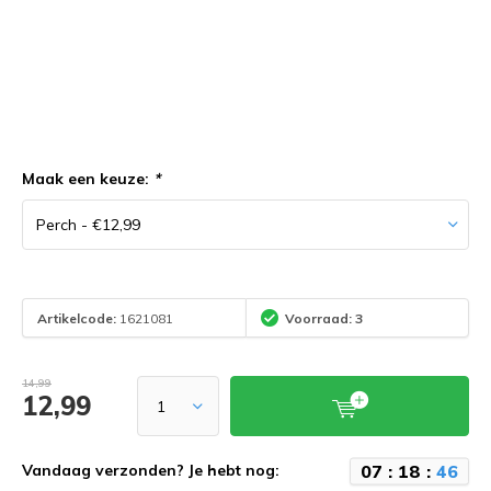
Maak een keuze:
*
Artikelcode:
1621081
Voorraad: 3
14,99
12,99
0
7
:
1
8
:
4
6
Vandaag verzonden? Je hebt nog: