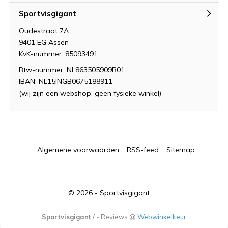
Sportvisgigant
Oudestraat 7A
9401 EG Assen
KvK-nummer: 85093491
Btw-nummer: NL863505909B01
IBAN: NL15INGB0675188911
(wij zijn een webshop, geen fysieke winkel)
Algemene voorwaarden
RSS-feed
Sitemap
© 2026 -
Sportvisgigant
Sportvisgigant
/
-
Reviews @
Webwinkelkeur