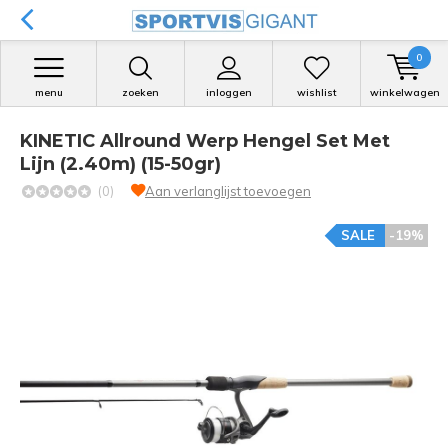
0
menu
zoeken
inloggen
wishlist
winkelwagen
KINETIC Allround Werp Hengel Set Met
Lijn (2.40m) (15-50gr)
(0)
Aan verlanglijst toevoegen
SALE
-19%