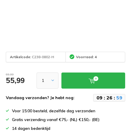
Artikelcode:
C238-0802-H
Voorraad: 4
68,99
55,99
0
9
:
2
6
:
5
9
Vandaag verzonden? Je hebt nog:
Voor 15:00 besteld, dezelfde dag verzonden
Gratis verzending vanaf €75,- (NL) €150,- (BE)
14 dagen bedenktijd