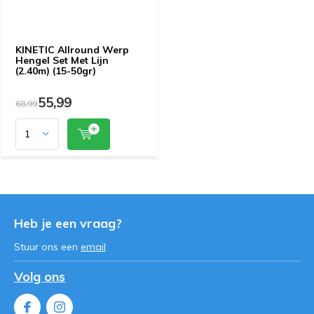
KINETIC Allround Werp
Hengel Set Met Lijn
(2.40m) (15-50gr)
55,99
68,99
Heb je een vraag?
Stuur ons een
email
Volg ons